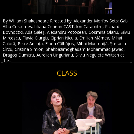
By William Shakespeare Rirected by: Alexander Morfov Sets: Gabi
Albu Costumes: Liliana Cenean CAST: Ion Caramitru, Richard
Bovnoczki, Ada Galeș, Alexandru Potocean, Cosmina Olariu, Silviu
Mircescu, Flavia Giurgiu, Ciprian Nicula, Emilian Mârnea, Mihai
Calotă, Petre Ancuța, Florin Călbăjos, Mihai Munteniţă, Ștefania
Cîrcu, Cristina Simion, Shahbazimoghadam Mohammad Jawad,
Dragoş Dumitru, Aurelian Ungurianu, Silviu Negulete Written at
the…
CLASS