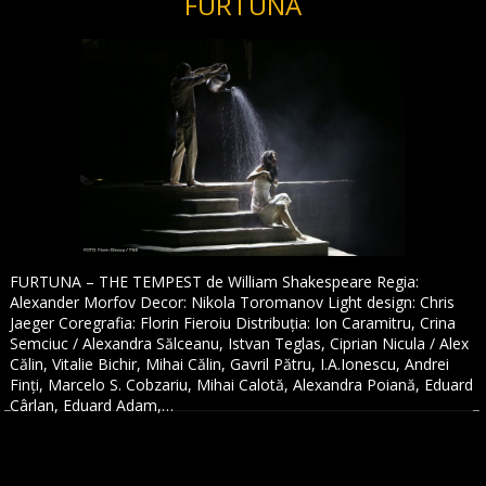
FURTUNA
FURTUNA – THE TEMPEST de William Shakespeare Regia:
Alexander Morfov Decor: Nikola Toromanov Light design: Chris
Jaeger Coregrafia: Florin Fieroiu Distribuția: Ion Caramitru, Crina
Semciuc / Alexandra Sălceanu, Istvan Teglas, Ciprian Nicula / Alex
Călin, Vitalie Bichir, Mihai Călin, Gavril Pătru, I.A.Ionescu, Andrei
Finți, Marcelo S. Cobzariu, Mihai Calotă, Alexandra Poiană, Eduard
Cârlan, Eduard Adam,…